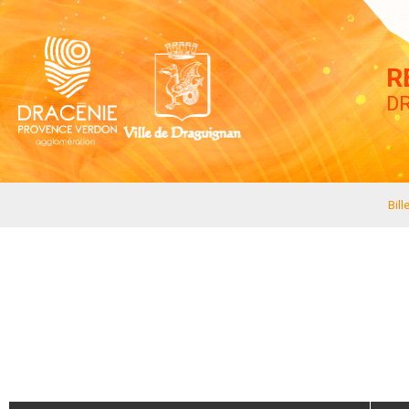
R
DR
Bill