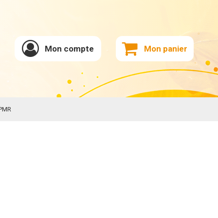
Mon compte
Mon panier
_PMR