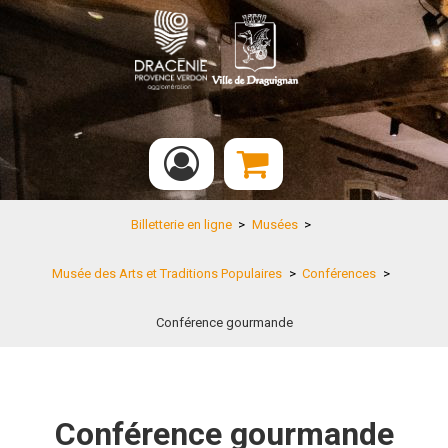
Billetterie en ligne
>
Musées
>
Musée des Arts et Traditions Populaires
>
Conférences
>
Conférence gourmande
Conférence gourmande