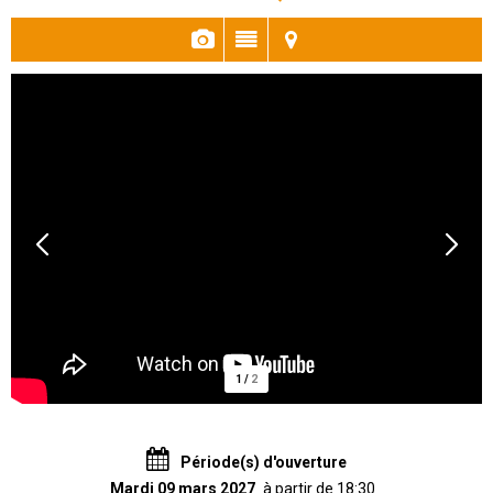
1
/
2
Période(s) d'ouverture
Mardi 09 mars 2027
à partir de 18:30