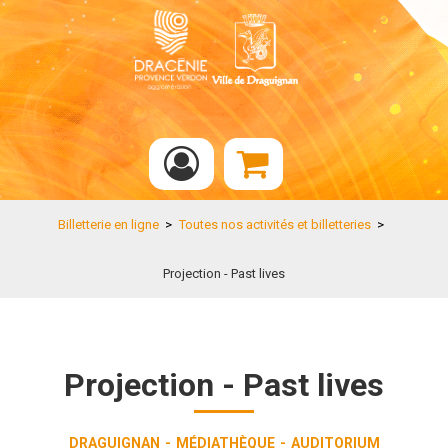
Billetterie en ligne
>
Toutes nos activités et billetteries
>
Projection - Past lives
Projection - Past lives
DRAGUIGNAN
MÉDIATHÈQUE
AUDITORIUM