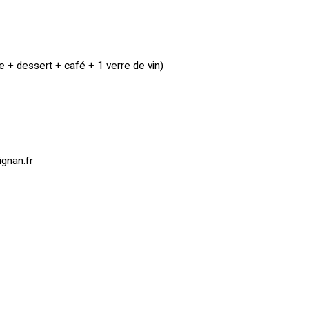
e + dessert + café + 1 verre de vin)
gnan.fr