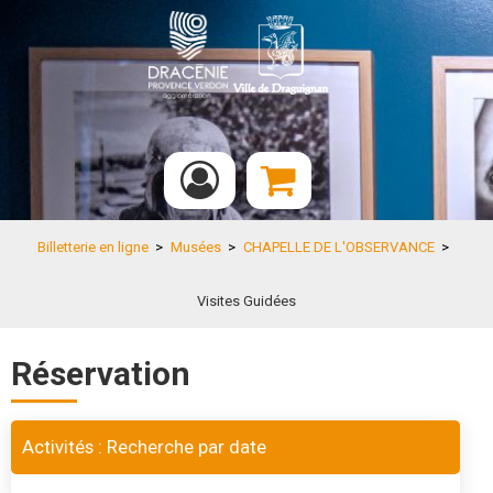
Billetterie en ligne
>
Musées
>
CHAPELLE DE L'OBSERVANCE
>
Visites Guidées
Réservation
Activités : Recherche par date