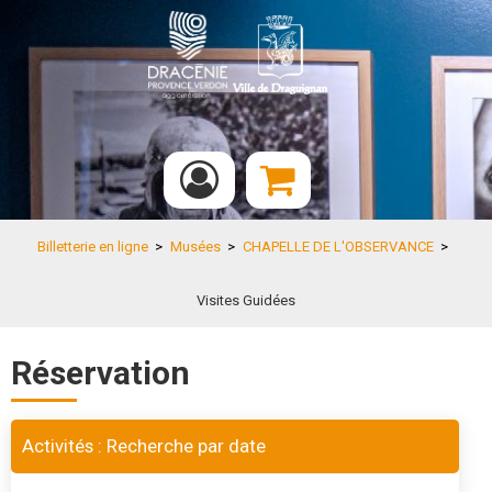
Billetterie en ligne
>
Musées
>
CHAPELLE DE L'OBSERVANCE
>
Visites Guidées
Réservation
Activités : Recherche par date